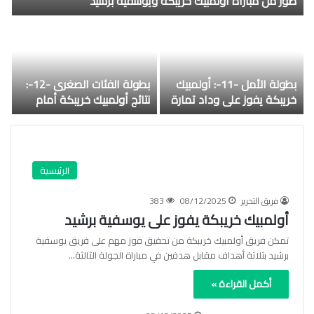
صور من مباراة أولمبيك خريبكة ويوسفية برشيد
بطولة الأمل -11-: أولمبيك
بطولة الفئات الصغرى -12-:
خريبكة يفوز على وداد تمارة
نتائج أولمبيك خريبكة أمام
اتحاد أبي الجعد
الرئيسية
فريق التحرير
08/12/2025
383
أولمبيك خريبكة يفوز على يوسفية برشيد
تمكن فريق أولمبيك خريبكة من تحقيق فوز مهم على فريق يوسفية
برشيد بثلاثة أهداف مقابل هدفين في مباراة الجولة الثالثة…
أكمل القراءة »