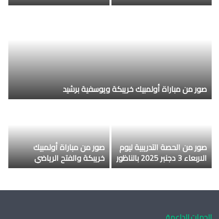
صور من مباراة أولمبيك خريبكة ويوسفية برشيد
صور من الحصة التدريبية ليوم
صور من مباراة أولمبيك
الاربعاء 3 دجنبر 2025 بالناظور
خريبكة والفتح الرياضي
الناظوري
الجهات الداعمة