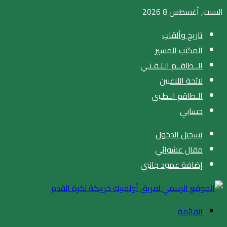
السبت, أغسطس 8 2026
تاريخ وألقاب
المكتب المسير
الــطاقــم الـتـقـنـي
لائحة اللاعبين
الـطاقم الـطـبي
حسابي
تسجيل الدخول
مقال عشوائي
إضافة عمود جانبي
القائمة