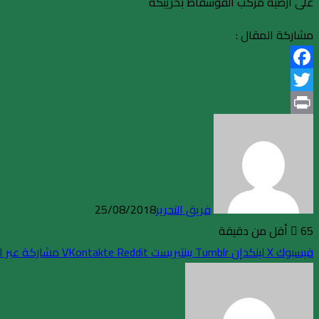
على أرضية مركب الفوسفاط بخريبكة
مشاركة المقال :
Facebook
Twitter
Print
فريق التحرير
25/08/2018
65
أقل من دقيقة
فيسبوك
X
لينكدإن
بينتيريست
مشاركة عبر ال