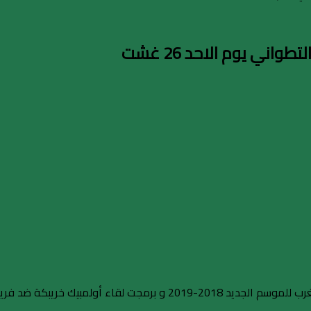
اني يوم الاحد 26 غشت
حددت لجنة البرمجة موعد أولى مباريات الدوري الاحترافي اتصالات المغرب