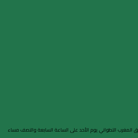
 للموسم الجديد 2018-2019 و برمجت لقاء أولمبيك خريبكة ضد فريق المغرب التطواني يوم الأحد على الساعة السابعة والنصف مساء