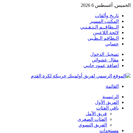
الخميس, أغسطس 6 2026
تاريخ وألقاب
المكتب المسير
الــطاقــم الـتـقـنـي
لائحة اللاعبين
الـطاقم الـطـبي
حسابي
تسجيل الدخول
مقال عشوائي
إضافة عمود جانبي
القائمة
الرئيسية
الفريق الأول
باقي الفئات
فريق الأمل
الفئات الصغرى
الفريق النسوي
مستجدات