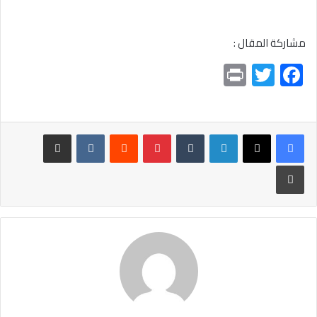
مشاركة المقال :
Pr
T
F
in
wi
ac
t
tt
e
er
b
لينكدإن
بينتيريست
مشاركة عبر البريد
o
طباعة
ok