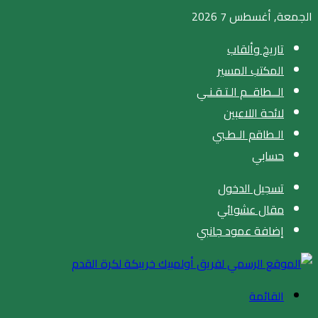
الجمعة, أغسطس 7 2026
تاريخ وألقاب
المكتب المسير
الــطاقــم الـتـقـنـي
لائحة اللاعبين
الـطاقم الـطـبي
حسابي
تسجيل الدخول
مقال عشوائي
إضافة عمود جانبي
القائمة