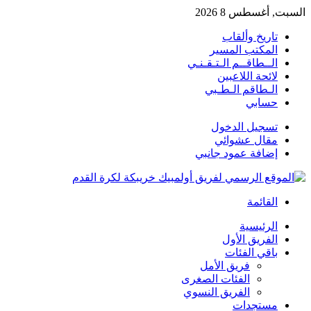
السبت, أغسطس 8 2026
تاريخ وألقاب
المكتب المسير
الــطاقــم الـتـقـنـي
لائحة اللاعبين
الـطاقم الـطـبي
حسابي
تسجيل الدخول
مقال عشوائي
إضافة عمود جانبي
القائمة
الرئيسية
الفريق الأول
باقي الفئات
فريق الأمل
الفئات الصغرى
الفريق النسوي
مستجدات