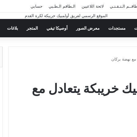
طاقــم الـتـقـنـي
لائحة اللاعبين
الـطاقم الـطـبي
حسابي
ت
مستجدات
معرض الصور
أوصيكا تيفي
المتجر
بلاغات
ل مع نهضة بركان
بيك خريبكة يتعادل مع