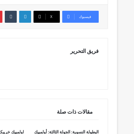
t
itt
c
er
e
لينكدإن
بي
فيسبوك
X
b
o
o
k
فريق التحرير
مقالات ذات صلة
البطولة النسوية: الجولة الثالثة: أولمبيك
اولمبيك خريبك