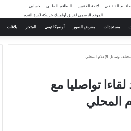
طاقــم الـتـقـنـي
لائحة اللاعبين
الـطاقم الـطـبي
حسابي
ت
مستجدات
معرض الصور
أوصيكا تيفي
المتجر
بلاغات
 مختلف وسائل الإعلام المحلي
لقاءا تواصليا مع
م المحلي