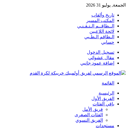
الجمعة, يوليو 31 2026
تاريخ وألقاب
المكتب المسير
الــطاقــم الـتـقـنـي
لائحة اللاعبين
الـطاقم الـطـبي
حسابي
تسجيل الدخول
مقال عشوائي
إضافة عمود جانبي
القائمة
الرئيسية
الفريق الأول
باقي الفئات
فريق الأمل
الفئات الصغرى
الفريق النسوي
مستجدات