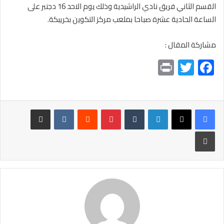
القسم الثاني فريق نادي الراشيدية وذلك يوم الاحد 16 دجنبر على
الساعة الحادية عشرة صباحا بملعب مركز التكوين بخريبكة.
مشاركة المقال :
Pr
T
F
in
wi
ac
t
tt
e
er
b
لينكدإن
بينتيريست
مشاركة عبر البريد
o
طباعة
ok