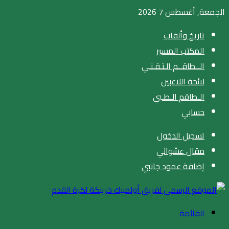
الجمعة, أغسطس 7 2026
تاريخ وألقاب
المكتب المسير
الــطاقــم الـتـقـنـي
لائحة اللاعبين
الـطاقم الـطـبي
حسابي
تسجيل الدخول
مقال عشوائي
إضافة عمود جانبي
القائمة