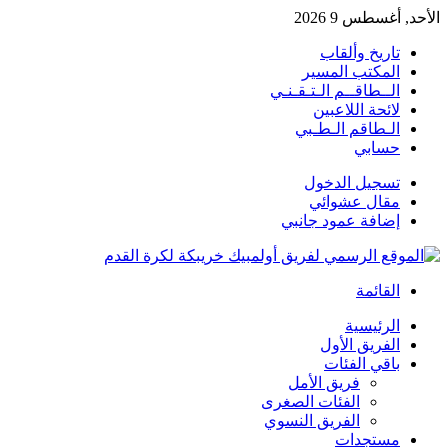
الأحد, أغسطس 9 2026
تاريخ وألقاب
المكتب المسير
الــطاقــم الـتـقـنـي
لائحة اللاعبين
الـطاقم الـطـبي
حسابي
تسجيل الدخول
مقال عشوائي
إضافة عمود جانبي
القائمة
الرئيسية
الفريق الأول
باقي الفئات
فريق الأمل
الفئات الصغرى
الفريق النسوي
مستجدات