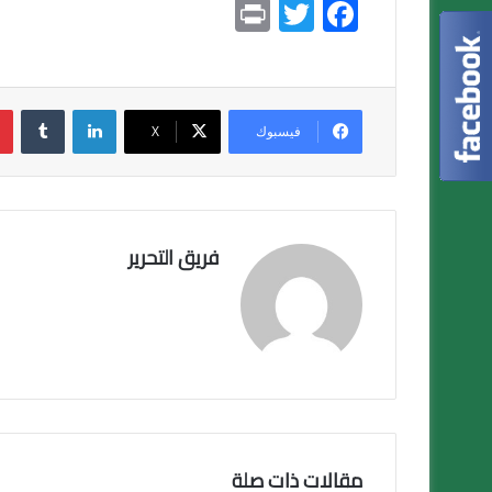
Pr
T
F
in
wi
ac
t
tt
e
er
b
لينكدإن
o
فيسبوك
X
ok
فريق التحرير
مقالات ذات صلة