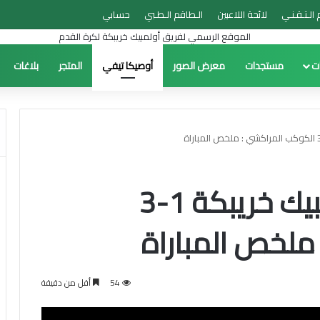
 الـتـقـنـي
لائحة اللاعبين
الـطاقم الـطـبي
حسابي
ات
مستجدات
معرض الصور
أوصيكا تيفي
المتجر
بلاغات
مباراة إعدادية : أولمبيك خريبكة 1-3
ملخص المباراة
54
أقل من دقيقة