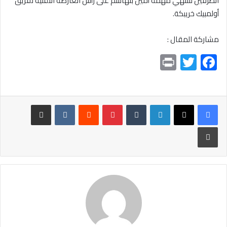
الطرفين لتنتهي مهمة أمين بنهاشم على رأس العارضة التقنية لفريق
أولمبيك خريبكة.
مشاركة المقال :
Pr
T
F
in
wi
ac
t
tt
e
er
b
لينكدإن
بينتيريست
مشاركة عبر البريد
o
طباعة
ok