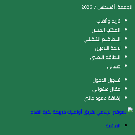
الجمعة, أغسطس 7 2026
تاريخ وألقاب
المكتب المسير
الــطاقــم الـتـقـنـي
لائحة اللاعبين
الـطاقم الـطـبي
حسابي
تسجيل الدخول
مقال عشوائي
إضافة عمود جانبي
القائمة