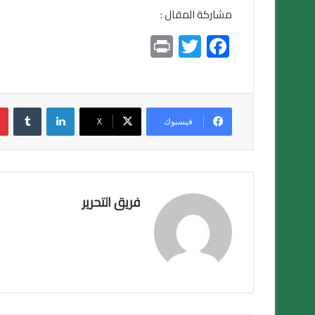
مشاركة المقال :
Pr
T
F
in
wi
ac
t
tt
e
er
b
لينكدإن
o
فيسبوك
X
ok
فريق التحرير