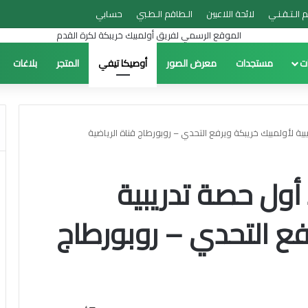
م الـتـقـنـي
لائحة اللاعبين
الـطاقم الـطـبي
حسابي
ات
مستجدات
معرض الصور
أوصيكا تيفي
المتجر
بلاغات
ة لأولمبيك خريبكة ويرفع التحدي – روبورطاج قناة الرياضية
أول حصة تدريبية
فع التحدي – روبورطاج