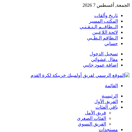
الجمعة, أغسطس 7 2026
تاريخ وألقاب
المكتب المسير
الــطاقــم الـتـقـنـي
لائحة اللاعبين
الـطاقم الـطـبي
حسابي
تسجيل الدخول
مقال عشوائي
إضافة عمود جانبي
القائمة
الرئيسية
الفريق الأول
باقي الفئات
فريق الأمل
الفئات الصغرى
الفريق النسوي
مستجدات