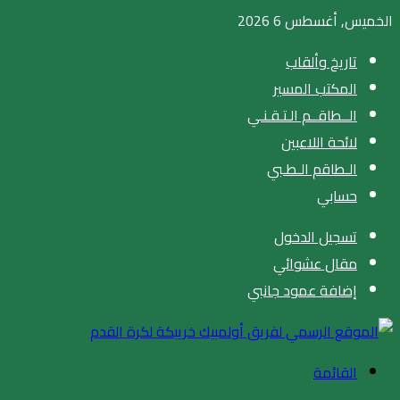
الخميس, أغسطس 6 2026
تاريخ وألقاب
المكتب المسير
الــطاقــم الـتـقـنـي
لائحة اللاعبين
الـطاقم الـطـبي
حسابي
تسجيل الدخول
مقال عشوائي
إضافة عمود جانبي
القائمة