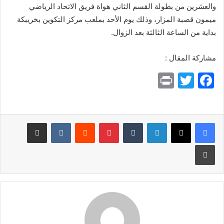
والعشرين من بطولة القسم الثاني هواة فريق الاتحاد الرياضي
ميمون قصبة المزار، وذلك يوم الأحد بملعب مركز التكوين بخريبكة
بداية من الساعة الثالثة بعد الزوال.
مشاركة المقال :
Pr
T
F
in
w
a
t
itt
c
e
er
لينكدإن
بينتيريست
مشاركة عبر البريد
b
طباعة
o
o
k