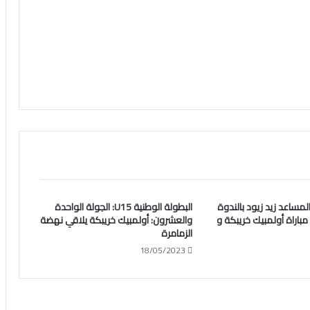
لمساعد زيد زيود بالندوة
البطولة الوطنية U15: الجولة الواحدة
اراة أولمبيك خريبكة و
والعشرون: أولمبيك خريبكة يلاقي نهضة
الزمامرة
18/05/2023