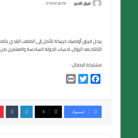
فريق التحرير
31/03/2019
يرحل فريق أولمبيك خريبكة للأمل إلى الملعب البلدي بالف
الثالثة بعد الزوال، لحساب الجولة السادسة والعشرين من
مشاركة المقال :
Pr
T
F
in
wi
ac
t
tt
e
er
b
لينكدإن
o
فيسبوك
X
ok