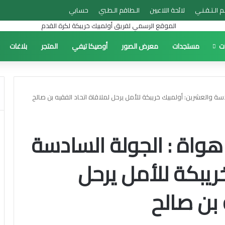
م الـتـقـنـي
لائحة اللاعبين
الـطاقم الـطـبي
حسابي
ات
مستجدات
معرض الصور
أوصيكا تيفي
المتجر
بلاغات
سة والعشرين: أولمبيك خريبكة للأمل يرحل لملاقاة اتحاد الفقيه بن صالح
هواة : الجولة السادسة
ريبكة للأمل يرحل
 بن صالح