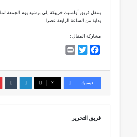
ينتقل فريق أولمبيك خريبكة إلى برشيد يوم الجمعة لمل
بداية من الساعة الرابعة عصرا.
مشاركة المقال :
Pr
T
F
in
w
a
t
itt
c
er
e
لينكدإن
بي
فيسبوك
X
b
o
o
k
فريق التحرير