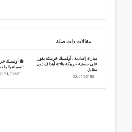
مقالات ذات صلة
مباراة إعدادية : أولمبيك خريبكة يفوز
🟢 أولمبيك خري
على حسنية خريبكة بثلاثة أهداف دون
المقبلة بالملع
مقابل
21/11/2023
02/01/2019