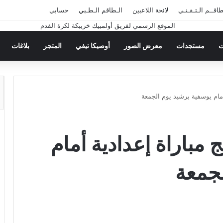
طاقــم الـتـقـنـي
لائحة اللاعبين
الـطاقم الـطـبي
حسابي
ت
مستجدات
معرض الصور
أوصيكا تيفي
المتجر
بلاغات
أمام يوسفية برشيد يوم الجمعة
 مباراة إعدادية أمام
لجمعة