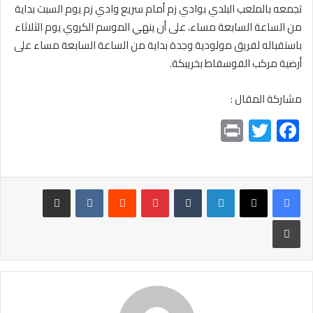
تجمعه بالملعب البلدي بوادي زم أمام سريع وادي زم يوم السبت بداية
من الساعة السابعة مساء، على أن ينهي الموسم الكروي يوم الثلاثاء
باستقباله لفريق مولودية وجدة بداية من الساعة السابعة مساء على
أرضية مركب الفوسفاط بخريبكة.
مشاركة المقال :
Pr
T
F
in
wi
ac
t
tt
e
er
b
لينكدإن
بينتيريست
مشاركة عبر البريد
o
طباعة
ok