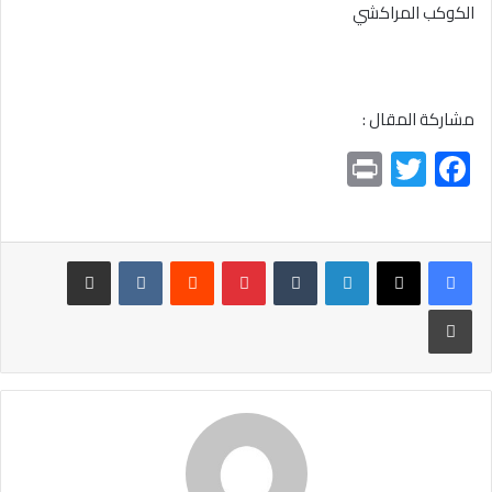
الكوكب المراكشي
مشاركة المقال :
Pr
T
F
in
wi
ac
t
tt
e
er
b
لينكدإن
بينتيريست
مشاركة عبر البريد
o
طباعة
ok