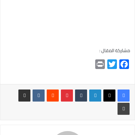
مشاركة المقال :
Pr
T
F
in
wi
ac
t
tt
e
er
b
لينكدإن
بينتيريست
مشاركة عبر البريد
o
طباعة
ok