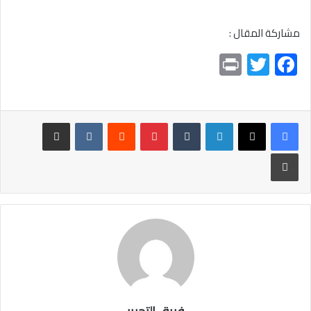
مشاركة المقال :
Pr
T
F
in
wi
ac
t
tt
e
er
b
لينكدإن
بينتيريست
مشاركة عبر البريد
o
طباعة
ok