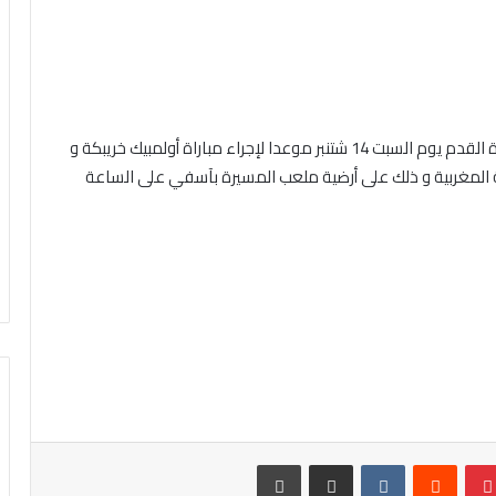
حددت لجنة البرمجة التابعة للجامعة الملكية المغربية لكرة القدم يوم السبت 14 شتنبر موعدا لإجراء مباراة أولمبيك خريبكة و
ية المغربية و ذلك على أرضية ملعب المسيرة بآسفي على الساعة
تيريست
مشاركة عبر البريد
طباعة