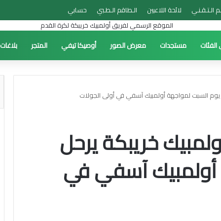
م الـتـقـنـي
لائحة اللاعبين
الـطاقم الـطـبي
حسابي
 الفئات
مستجدات
معرض الصور
أوصيكا تيفي
المتجر
بلاغات
حل يوم السبت لمواجهة أولمبيك آسفي في أولى الجولات
أولمبيك خريبكة يرحل
 أولمبيك آسفي في