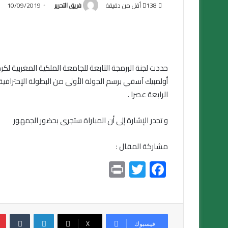
138
أقل من دقيقة
فريق التحرير
10/09/2019
أولمبيك آسفي برسم الجولة الأولى من البطولة الإحتراف
الرابعة عصرا .
و تجدر الإشارة إلى أن المباراة ستجرى بحضور الجمهور
مشاركة المقال :
Pr
T
F
in
wi
ac
t
tt
e
er
b
لينكدإن
بين
فيسبوك
X