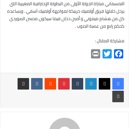
التمسماني مباراة الجولة الأولى من البطولة الإحترافية المغربية التي
يرحل خلالها فريق أولمبيك خريبكة لمواجهة أولمبيك آسفي ، ويساعده
كل من هشام ميموني و أمين دحان فيما سيكون محسن الصوردي
كحكم رابع من عصبة الجنوب .
مشاركة المقال :
Pr
T
F
in
wi
ac
t
tt
e
er
b
لينكدإن
بينتيريست
مشاركة عبر البريد
o
طباعة
ok