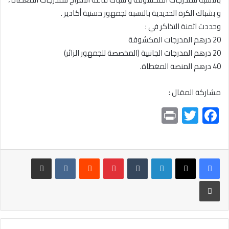
و بشباك الكرة الحديدية بالنسبة لجمهور حسنية أكادير .
وحددت اثمنة التذاكر في :
20 درهم المدرجات المكشوفة
20 درهم المدرجات الجانبية (المخصصة للجمهور الزائر)
40 درهم المنصة المغطاة.
مشاركة المقال :
Pr
T
F
in
wi
ac
t
tt
e
er
b
لينكدإن
بينتيريست
مشاركة عبر البريد
o
طباعة
ok