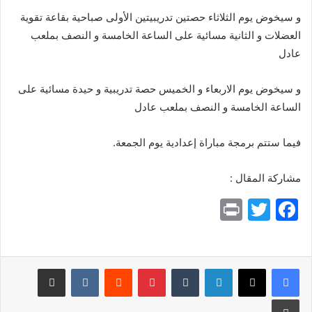
و سيخوض يوم الثلاثاء حصتين تدريبيتين الأولى صباحية بقاعة تقوية
العضلات و الثانية مسائية على الساعة الخامسة و النصف بملعب
عادل
و سيخوض يوم الاربعاء و الخميس حصة تدريبية و حيدة مسائية على
الساعة الخامسة و النصف بملعب عادل
فيما ستتم برمجة مباراة إعدادية يوم الجمعة.
مشاركة المقال :
Pr
T
F
in
w
a
t
itt
c
e
er
لينكدإن
بينتيريست
مشاركة عبر البريد
b
طباعة