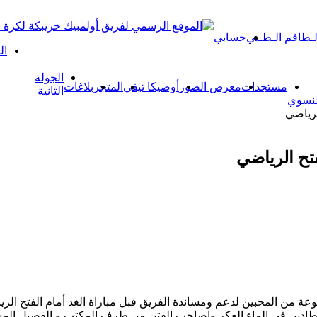
لـطاقم الـطـبي
حسابي
ال
الجولة
مستجدات
معرض الصور
أوصيكا تيفي
المتجر
بلاغات
الثانية
لنسوي
لرياضي
تح الرياضي
من المحبين لدعم ومساندة الفريق قبل مباراة الغد أمام الفتح الري
دين في الماء العكر واصاحب الفتن من طرف المكتب و الفصيل المساند