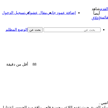
شاهد
إضافة عمود جانبي
مقال عشوائي
تسجيل الدخول
أيضاً
قائمة
إغلاق
الوضع المظلم
بحث عن
88
أقل من دقيقة
اضي .
 للفريق حيث تقدم اللاعب حمزة قلعي بباقة ورد للجمهور اعتذارا