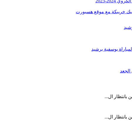
2024-2023
مبيك خريبكة مع موقع هسبورت
شيد
لمباراة يوسفية برشيد
 بانتظار ال...
 بانتظار ال...