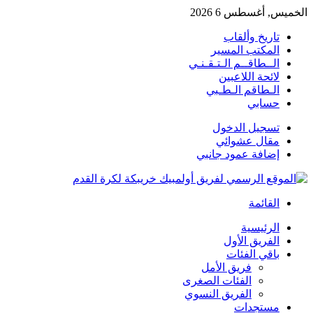
الخميس, أغسطس 6 2026
تاريخ وألقاب
المكتب المسير
الــطاقــم الـتـقـنـي
لائحة اللاعبين
الـطاقم الـطـبي
حسابي
تسجيل الدخول
مقال عشوائي
إضافة عمود جانبي
القائمة
الرئيسية
الفريق الأول
باقي الفئات
فريق الأمل
الفئات الصغرى
الفريق النسوي
مستجدات