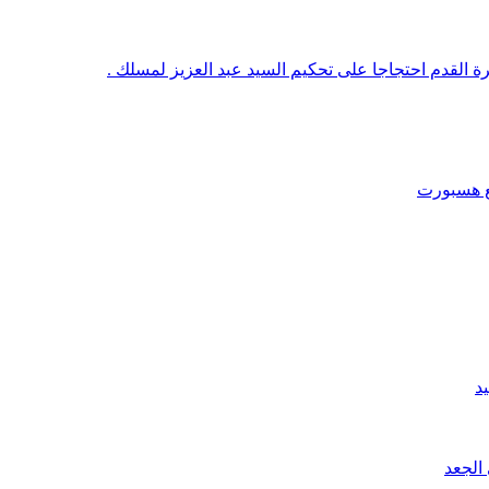
رة القدم احتجاجا على تحكيم السيد عبد العزيز لمسلك .
قع هسبورت
د