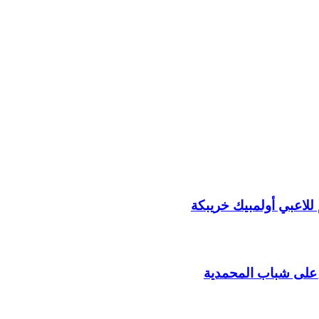
لاعبي أولمبيك خريبكة