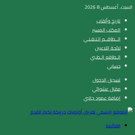
السبت, أغسطس 8 2026
تاريخ وألقاب
المكتب المسير
الــطاقــم الـتـقـنـي
لائحة اللاعبين
الـطاقم الـطـبي
حسابي
تسجيل الدخول
مقال عشوائي
إضافة عمود جانبي
القائمة