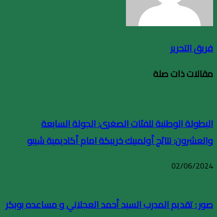
فريق التحرير
مقالات ذات صلة
البطولة الوطنية للفئات الصغرى: الجولة السابعة
والعشرون: نتائج أولمبيك خريبكة امام أكاديمية شيبو
02/06/2024
صور : تقديم المدرب السيد أحمد العجلاني و مساعده بوبكر