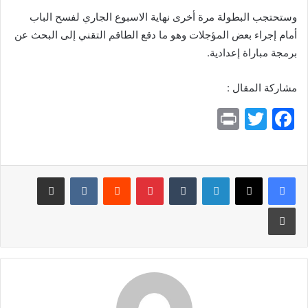
وستحتجب البطولة مرة أخرى نهاية الاسبوع الجاري لفسح الباب
أمام إجراء بعض المؤجلات وهو ما دقع الطاقم التقني إلى البحث عن
برمجة مباراة إعدادية.
مشاركة المقال :
Pr
T
F
in
w
a
t
itt
c
e
er
لينكدإن
بينتيريست
مشاركة عبر البريد
b
طباعة
o
o
k