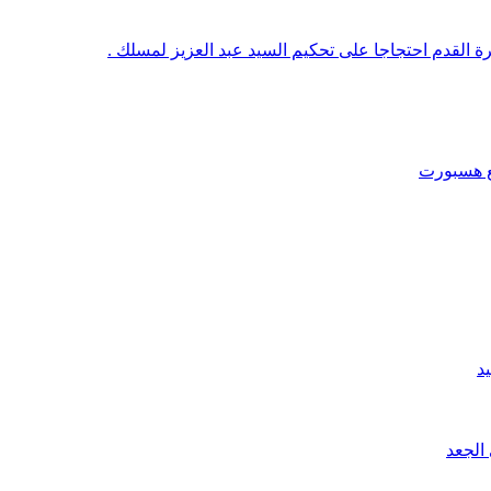
رة القدم احتجاجا على تحكيم السيد عبد العزيز لمسلك .
قع هسبورت
د