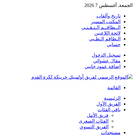
الجمعة, أغسطس 7 2026
تاريخ وألقاب
المكتب المسير
الــطاقــم الـتـقـنـي
لائحة اللاعبين
الـطاقم الـطـبي
حسابي
تسجيل الدخول
مقال عشوائي
إضافة عمود جانبي
القائمة
الرئيسية
الفريق الأول
باقي الفئات
فريق الأمل
الفئات الصغرى
الفريق النسوي
مستجدات