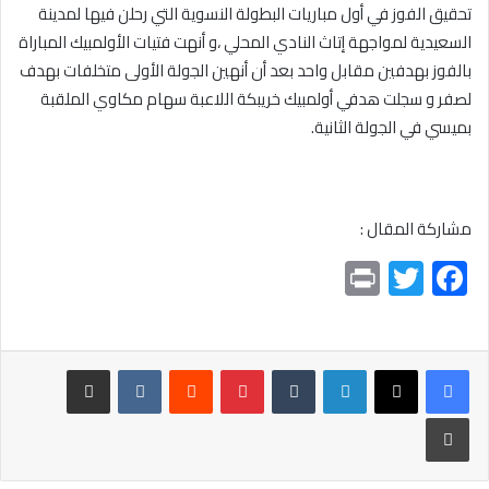
تحقيق الفوز في أول مباريات البطولة النسوية التي رحلن فيها لمدينة
السعيدية لمواجهة إتاث النادي المحلي ،و أنهت فتيات الأولمبيك المباراة
بالفوز بهدفين مقابل واحد بعد أن أنهين الجولة الأولى متخلفات بهدف
لصفر و سجلت هدفي أولمبيك خريبكة اللاعبة سهام مكاوي الملقبة
بميسي في الجولة الثانية.
مشاركة المقال :
Pr
T
F
in
wi
ac
t
tt
e
er
b
لينكدإن
بينتيريست
مشاركة عبر البريد
o
طباعة
ok