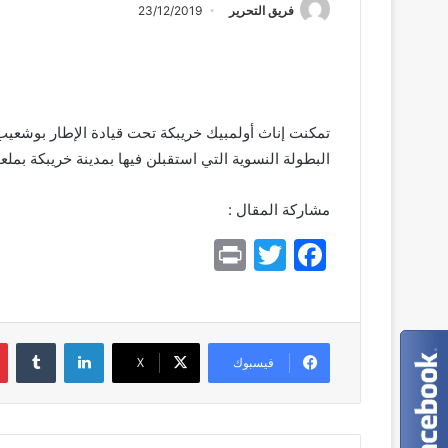
فريق التحرير
23/12/2019
تمكنت إناث أولمبيك خريبكة تحت قيادة الإطار بوشعيب 
البطولة النسوية التي استقبلن فيها بمدينة خريبكة بمل
مشاركة المقال :
Pr
T
F
in
w
a
t
itt
c
er
e
لينكدإن
فيسبوك
X
b
o
o