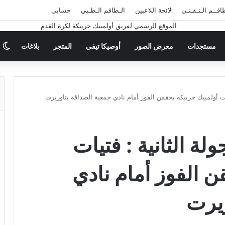
اقــم الـتـقـنـي
لائحة اللاعبين
الـطاقم الـطـبي
حسابي
ا
مستجدات
معرض الصور
أوصيكا تيفي
المتجر
بلاغات
تيات أولمبيك خريبكة يحققن الفوز أمام نادي جمعية الصداقة بتاوريرت
ولة الثانية : فتيات
ن الفوز أمام نادي
ريرت