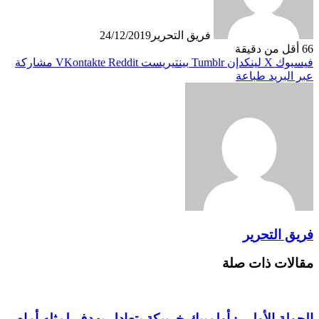
فريق التحرير
24/12/2019
66
أقل من دقيقة
فيسبوك
X
لينكدإن
بينتيريست
مشاركة
عبر البريد
طباعة
فريق التحرير
مقالات ذات صلة
الجولة الأولى : أولمبيك خريبكة يتعادل بهدف لمثله أمام