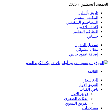
الجمعة, أغسطس 7 2026
تاريخ وألقاب
المكتب المسير
الــطاقــم الـتـقـنـي
لائحة اللاعبين
الـطاقم الـطـبي
حسابي
تسجيل الدخول
مقال عشوائي
إضافة عمود جانبي
القائمة
الرئيسية
الفريق الأول
باقي الفئات
فريق الأمل
الفئات الصغرى
الفريق النسوي
مستجدات