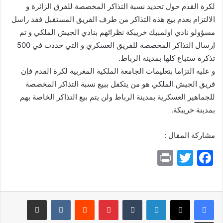
لكرة القدم حول تحديد نسبة التذاكر المخصصة للفرق الزائرة و
الالتزام بعدم بيع هذه التذاكر من طرف الفريق المستقبل فقد راسل
مسؤولو نادي اولمبيك خريبكة نظرائهم بنادي الجيش الملكي و تم
إرسال التذاكر المخصصة للفريق العسكري و التي حددت في 500
تذكرة ستباع كلها بمدينة الرباط.
و عليه التزاما بتعليمات الجامعة الملكية المغربية لكرة القدم فإن
فريق الجيش الملكي هو من يتكفل ببيع نسبة التذاكر المخصصة
للجماهير العسكرية بمدينة الرباط ولن يتم بيع التذاكر الخاصة بهم
بمدينة خريبكة.
مشاركة المقال :
Pr
T
F
in
w
a
t
itt
c
e
er
لينكدإن
بينتيريست
مشاركة عبر البريد
b
طباعة