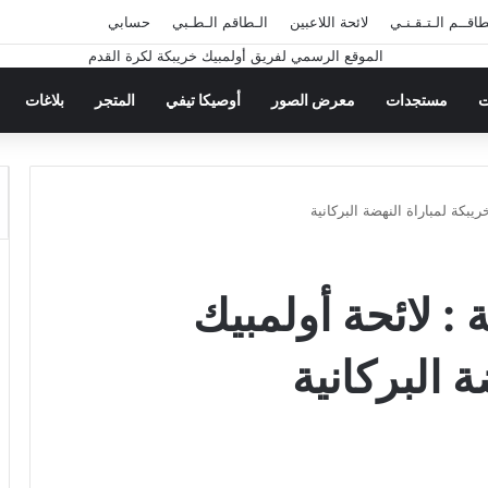
طاقــم الـتـقـنـي
لائحة اللاعبين
الـطاقم الـطـبي
حسابي
ت
مستجدات
معرض الصور
أوصيكا تيفي
المتجر
بلاغات
يبكة لمباراة النهضة البركانية
: لائحة أولمبيك
 البركانية