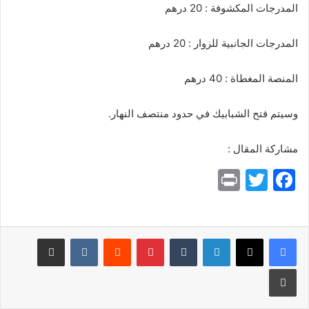
المدرجات المكشوفة : 20 درهم
المدرجات الجانبية للزوار : 20 درهم
المنصة المغطاة : 40 درهم
وسيتم فتح الشبابيك في حدود منتصف النهار.
مشاركة المقال :
Pr
T
F
in
w
a
t
itt
c
e
er
لينكدإن
بينتيريست
مشاركة عبر البريد
b
طباعة
o