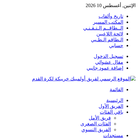
الإثنين, أغسطس 10 2026
تاريخ وألقاب
المكتب المسير
الــطاقــم الـتـقـنـي
لائحة اللاعبين
الـطاقم الـطـبي
حسابي
تسجيل الدخول
مقال عشوائي
إضافة عمود جانبي
القائمة
الرئيسية
الفريق الأول
باقي الفئات
فريق الأمل
الفئات الصغرى
الفريق النسوي
مستجدات