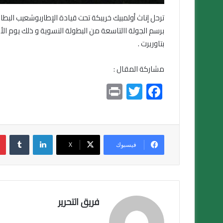
ترحل إناث أولمبيك خريبكة تحت قيادة الإطاربوشعيب البط
برسم الجولة االتاسعة من البطولة النسوية و ذلك يوم ال
بتاوريرت .
مشاركة المقال :
Pr
T
F
in
wi
ac
t
tt
e
er
b
لينكدإن
o
فيسبوك
X
ok
فريق التحرير