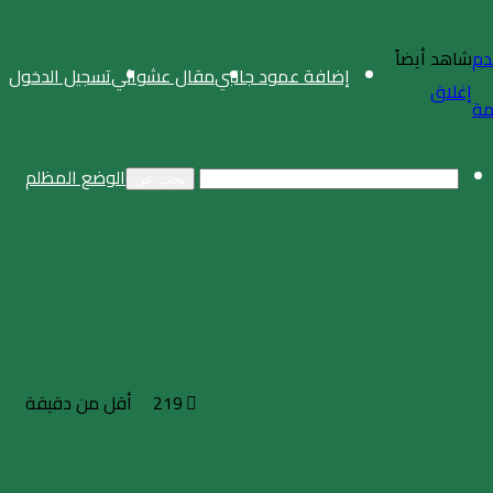
شاهد أيضاً
إضافة عمود جانبي
مقال عشوائي
تسجيل الدخول
إغلاق
مة
الوضع المظلم
بحث عن
219
أقل من دقيقة