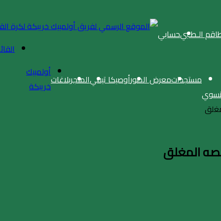
طاقم الـطـبي
حسابي
القائ
أولمبيك
مستجدات
معرض الصور
أوصيكا تيفي
المتجر
بلاغات
خريبكة
لنسوي
مغلق
بصه المغلق