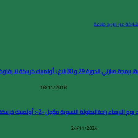
اركة عبر البريد
طباعة
برمجة مبارتي الدورة 29 و 30
بلاغ : أولمبيك خريبكة لا يفا
18/11/2018
يوم الاربعاء راحة
البطولة النسوية مؤجل -2-: أولمبيك خريبكة يفوز على حسنية دمنات
24/11/2024