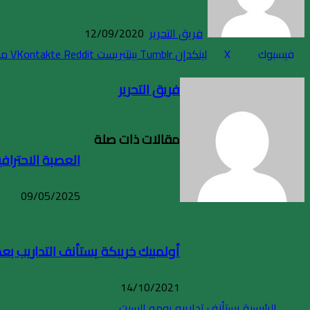
فريق التحرير
12/09/2020
فيسبوك
X
لينكدإن
بينتيريست
مش
فريق التحرير
مقالات ذات صلة
العصبة الاحترافية: 
09/05/2025
أولمبيك خريبكة يستأنف التداريب بعد 
14/10/2021
الرئيسية
يستأنف تداريبه يومه السبت