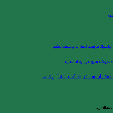
يد
 أولمبيك خريبكة لمباراة يوسفية برشيد
نتظار ال...