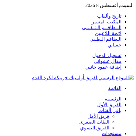
السبت, أغسطس 8 2026
تاريخ وألقاب
المكتب المسير
الــطاقــم الـتـقـنـي
لائحة اللاعبين
الـطاقم الـطـبي
حسابي
تسجيل الدخول
مقال عشوائي
إضافة عمود جانبي
القائمة
الرئيسية
الفريق الأول
باقي الفئات
فريق الأمل
الفئات الصغرى
الفريق النسوي
مستجدات