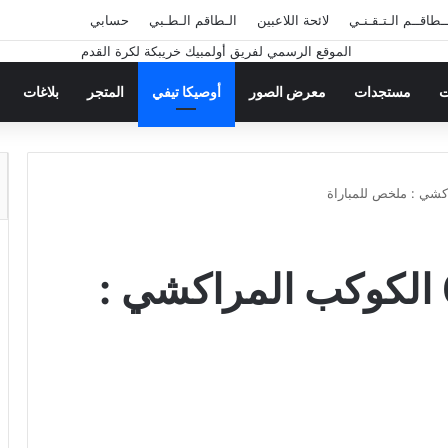
ــطاقــم الـتـقـنـي
لائحة اللاعبين
الـطاقم الـطـبي
حسابي
ت
مستجدات
معرض الصور
أوصيكا تيفي
المتجر
بلاغات
أولمبيك خريبكة 2-0 الكوكب المراكشي :