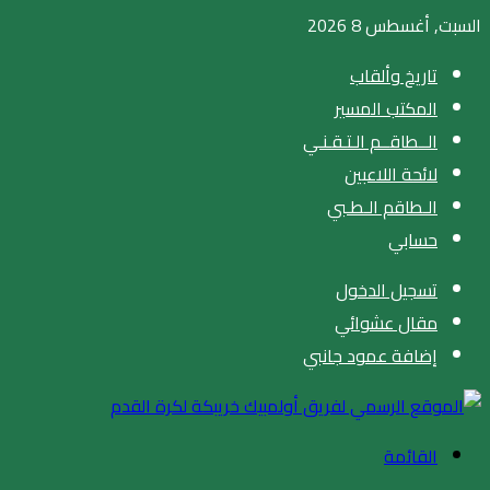
السبت, أغسطس 8 2026
تاريخ وألقاب
المكتب المسير
الــطاقــم الـتـقـنـي
لائحة اللاعبين
الـطاقم الـطـبي
حسابي
تسجيل الدخول
مقال عشوائي
إضافة عمود جانبي
القائمة