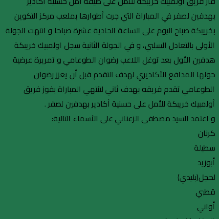
فاز فريق أولمبيك خريبكة للأمل على ضيفه أمل حسنية أكادير
بهدفين لصفر في المباراة التي جرت أطوارها بملعب مركز التكوين
بخريبكة صباح اليوم على الساعة الحادية عشرة صباحا و انتهت الجولة
الأولى بالتعادل السلبي، و في الجولة الثانية سجل اولمبيك خريبكة
هدفين الأول بعد توغل اللاعب رضوان الطوعامي و تمريرة عرضية
حولها المدافع الأكاديري لهدف التقدم قبل أن يعزز رضوان
الطوعامي تقدم فريقه بهدف ثاني لتنتهي المباراة بفوز فريق
أولمبيك خريبكة للأمل على حسنية أكادير بهدفين لصفر .
و اعتمد السيد مصطفى الزعناني على الأسماء التالية:
كرنان
سطيلة
أبوزيد
لحجل(بليدي)
قطبي
أواني