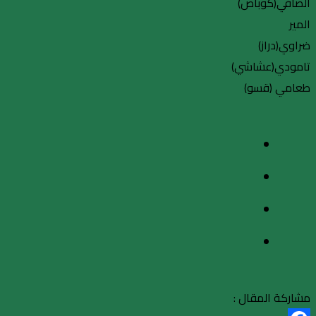
الصافي(كوباص)
المير
ضراوي(دراز)
تامودي(عشاشي)
طعامي (قسو)
مشاركة المقال :