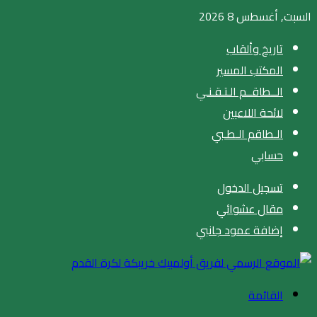
السبت, أغسطس 8 2026
تاريخ وألقاب
المكتب المسير
الــطاقــم الـتـقـنـي
لائحة اللاعبين
الـطاقم الـطـبي
حسابي
تسجيل الدخول
مقال عشوائي
إضافة عمود جانبي
القائمة