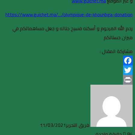
و عبر الموقع
www.guichet.ma
https://www.guichet.ma/…/olympique-de-khouribga-donation
رحم الله المرحوم و أسكنه فسيح جناته و جعل مساهماتكم في
ميزان حسناتكم
مشاركة المقال :
Facebook
Twitter
Print
فريق التحرير
11/03/2021
84
دقيقة واحدة