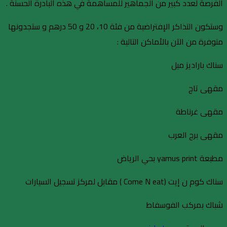
الفرصة لعدد كبير من الجماهير للمساهمة في هذه البادرة الحسنة .
وستكون التذاكر الإفتراضية من فئة 10، 20 و 50 درهم و ستجدونها
متوفرة من الآن بالأماكن التالية :
سناك باراديز ميل
مقهى تاج
مقهى غرناطة
مقهى برج العرب
مطبعة yamus print بحي الرياض
سناك كوم ن إيت (Come N eat ) مقابل لمركز تسجيل السيارات
شباك بمركب الفوسفاط