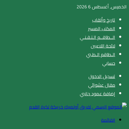
الخميس, أغسطس 6 2026
تاريخ وألقاب
المكتب المسير
الــطاقــم الـتـقـنـي
لائحة اللاعبين
الـطاقم الـطـبي
حسابي
تسجيل الدخول
مقال عشوائي
إضافة عمود جانبي
القائمة