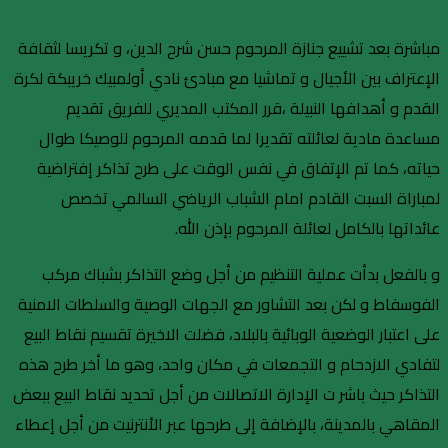
مباشرة بعد تشييع جنازة المرحوم حسن شرح الدين، و تكريسا لثقافة
الإعتراف بين الأجيال و تماشيا مع مبادئ نادي أولمبيك خريبكة لكرة
القدم و أهدافها النبيلة ،قرر المكتب المديري للفريق تقديم
مساعدة مادية لعائلته تقديرا لما قدمه المرحوم للوصيكا طوال
حياته، كما تم الإتفاق في نفس الوقت على طرح تذاكر إفتراضية
لمباراة السبت القادم امام الشباب الرياضي السالمي تخصص
عائداتها بالكامل لعائلة المرحوم بإذن الله.
و بالفعل بدأت عملية التنظيم من أجل وضع التذاكر بشباك مركب
الفوسفاط و لكن بعد التشاور مع الجهات الوصية والسلطات الامنية
على اعتبار الوضعية الوبائية بالبلاد، فضلت الاخيرة تقسيم نقاط البيع
لتفادي الازدحام و التجمعات في مكان واحد، وهو ما أخر طرح هذه
التذاكر حيث باشر ت الإدارة الاتصالات من أجل تحديد نقاط البيع ببعض
المقاهي بالمدينة، بالإضافة إلى طرحها عبر الأنترنيت من أجل إعطاء