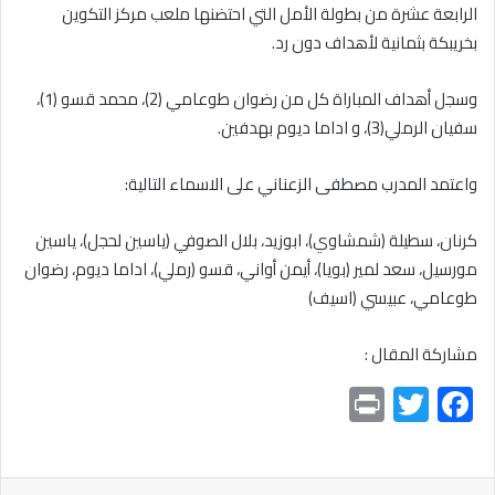
الرابعة عشرة من بطولة الأمل التي احتضنها ملعب مركز التكوين
بخريبكة بثمانية لأهداف دون رد.
وسجل أهداف المباراة كل من رضوان طوعامي (2)، محمد قسو (1)،
سفيان الرملي(3)، و اداما ديوم بهدفين.
واعتمد المدرب مصطفى الزعناني على الاسماء التالية:
كرنان، سطيلة (شمشاوي)، ابوزيد، بلال الصوفي (ياسين لحجل)، ياسين
مورسيل، سعد لمير (بويا)، أيمن أواني، قسو (رملي)، اداما ديوم، رضوان
طوعامي، عبيسي (اسيف)
مشاركة المقال :
Pr
T
F
in
wi
ac
t
tt
e