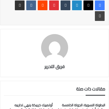
er
b
لينكدإن
بينتيريست
مشاركة عبر البريد
o
طباعة
ok
فريق التحرير
مقالات ذات صلة
البطولة النسوية: الجولة الخامسة
أولمبيك خريبكة ينهي تداريبه