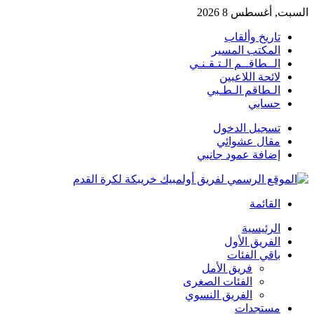
السبت, أغسطس 8 2026
تاريخ وألقاب
المكتب المسير
الــطاقــم الـتـقـنـي
لائحة اللاعبين
الـطاقم الـطـبي
حسابي
تسجيل الدخول
مقال عشوائي
إضافة عمود جانبي
القائمة
الرئيسية
الفريق الأول
باقي الفئات
فريق الأمل
الفئات الصغرى
الفريق النسوي
مستجدات